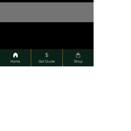
CASA DE EMPEÑO CASH 4
PAGAMOS EN EFECTIVO
POR ORO Y ARTÍCULOS DE
LUJO
Home
Get Quote
Shop